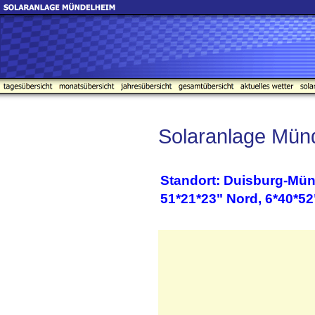
Solaranlage Mün
Standort: Duisburg-M
51*21*23" Nord, 6*40*52